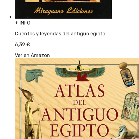
+ INFO
Cuentos y leyendas del antiguo egipto
6,39
€
Ver en Amazon