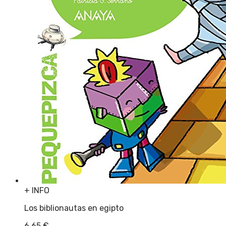
+ INFO
Los biblionautas en egipto
6,65
€